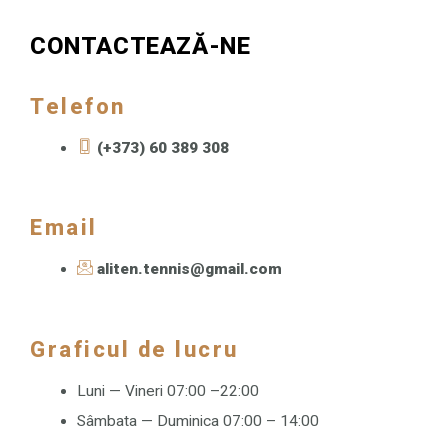
e
t
i
f
a
*
CONTACTEAZĂ-NE
o
t
n
o
*
r
Telefon
e
d
(+373) 60 389 308
e
t
e
Email
n
i
aliten.tennis@gmail.com
s
?
*
Graficul de lucru
Luni — Vineri 07:00 –22:00
Sâmbata — Duminica 07:00 – 14:00